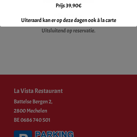
Panna cotta / passiefruit
Prijs 39,90€
Prijs : 59€ p.p.
Uiteraard kan er op deze dagen ook à la carte
gegeten worden.
Uitsluitend op reservatie.
Reservatie gewenst.
La Vista Restaurant
Battelse Bergen 2,
2800 Mechelen
BE 0686 740 501