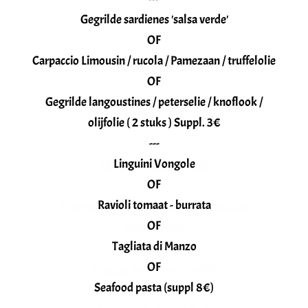
—
Gegrilde sardienes 'salsa verde'
Garnalencocktail
OF
OF
Carpaccio Limousin / rucola / Pamezaan / truffelolie
Carpaccio Limousin
OF
OF
Gegrilde langoustines / peterselie / knoflook /
Veggie : Aubergine / mozzarella /Parmezaan /
olijfolie ( 2 stuks ) Suppl. 3€
tomatensaus
---
—
Linguini Vongole
Linguini met 1/2 kreeft
OF
OF
Ravioli tomaat - burrata
Tournedos Rossini / spinazie / gebakken
OF
aardappelen
Tagliata di Manzo
OF
OF
Veggie: Ravioli met truffel
Seafood pasta (suppl 8€)
—