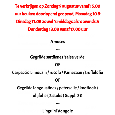
Scandinavische vissoep
€/liter
Te verkrijgen op Zondag 9 augustus vanaf 15.00
uur keuken doorlopend geopend, Maandag 10 &
12,00
Champignonroomsoep
Dinsdag 11.08 zowel 's middags als 's avonds &
€/liter
Donderdag 13.08 vanaf 17.00 uur
Bisque d’Homard /
18,00
Amuses
kreeftensnippers / toast
€/liter
---
Hoofdgerechten
Gegrilde sardienes 'salsa verde'
OF
28,00
Paling in t’groen / sla garnituur
Carpaccio Limousin / rucola / Pamezaan / truffelolie
€
OF
Slibtongen / huisbereide
22,00
Gegrilde langoustines / peterselie / knoflook /
tartaar / sla garnituur
€
olijfolie ( 2 stuks ) Suppl. 3€
Zeetong +/- 500 gr. /
---
35,00
huisbereide tartaar / sla
Linguini Vongole
€