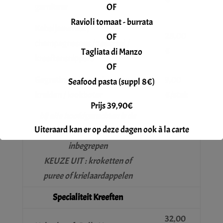
garnituur
OF
Ravioli tomaat - burrata
Kabeljauwfilet /
28,00
OF
champagnesaus / zeekraal /
€
Tagliata di Manzo
kreeftensnippers
OF
Gegratineerde gamba’s /verse
9,00
Seafood pasta (suppl 8€)
kruiden / lookboter
€/stuk
Prijs 39,90€
bij alle hoofdgerechten is de
Uiteraard kan er op deze dagen ook à la carte
aardappelgarnituur
gegeten worden.
inbegrepen
Reservatie gewenst.
KEUZE UIT : kroketten of
puree of krielaardappelen
Specialiteit Kreeften
32,00