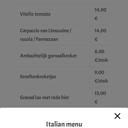
14,00
Vitello tonnato
€
Carpaccio van Limousine /
14,00
rucola / Parmezaan
€
8,00
Ambachtelijk garnaalkroket
€/stuk
9,00
Kreeftenkroketjes
€/stuk
15,00
Gravad lax met rode biet
€
Soepen
Italian menu
15,00