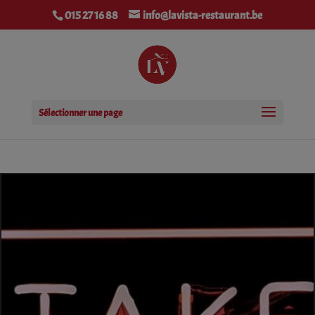
modal-check
015 27 16 88
info@lavista-restaurant.be
Sélectionner une page