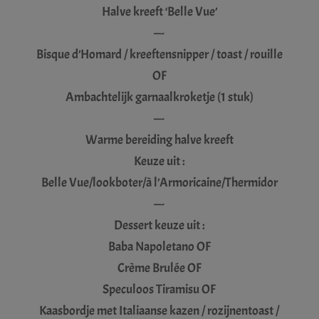
Halve kreeft ‘Belle Vue’
—-
Bisque d’Homard / kreeftensnipper / toast / rouille
OF
Ambachtelijk garnaalkroketje (1 stuk)
—-
Warme bereiding halve kreeft
Keuze uit :
Belle Vue/lookboter/à l’Armoricaine/Thermidor
—-
Dessert keuze uit :
Baba Napoletano OF
Crème Brulée OF
Speculoos Tiramisu OF
Kaasbordje met Italiaanse kazen / rozijnentoast /