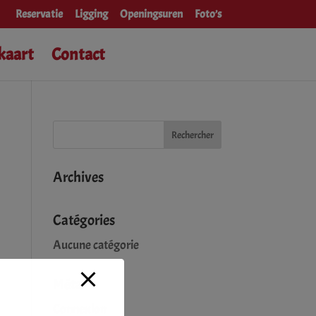
Reservatie
Ligging
Openingsuren
Foto’s
kaart
Contact
Archives
Catégories
Aucune catégorie
Méta
Connexion