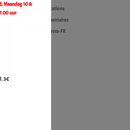
d, Maandag 10 &
Flux des publications
7.00 uur
Flux des commentaires
Site de WordPress-FR
l. 3€