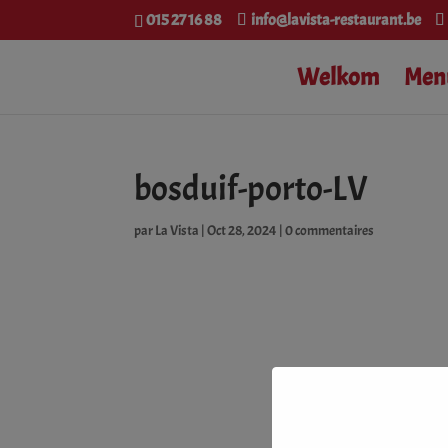
015 27 16 88
info@lavista-restaurant.be
Welkom
Men
bosduif-porto-LV
par
La Vista
|
Oct 28, 2024
|
0 commentaires