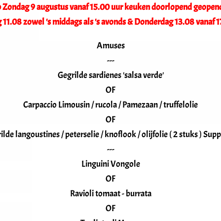
op Zondag 9 augustus vanaf 15.00 uur keuken doorlopend geopen
 11.08 zowel 's middags als 's avonds & Donderdag 13.08 vanaf 1
champs obligatoires sont indiqués avec
*
Amuses
---
Gegrilde sardienes 'salsa verde'
OF
Carpaccio Limousin / rucola / Pamezaan / truffelolie
OF
ilde langoustines / peterselie / knoflook / olijfolie ( 2 stuks ) Supp
---
Linguini Vongole
OF
Ravioli tomaat - burrata
OF