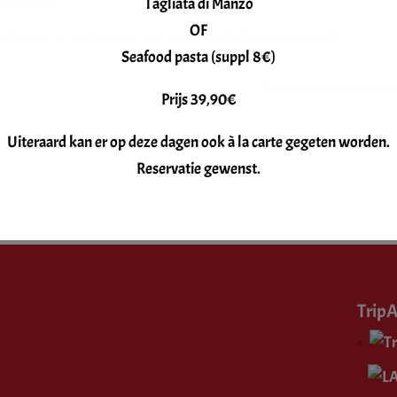
Tagliata di Manzo
OF
site dans le navigateur pour mon prochain commentaire.
Seafood pasta (suppl 8€)
Prijs 39,90€
Uiteraard kan er op deze dagen ook à la carte gegeten worden.
Reservatie gewenst.
TripA