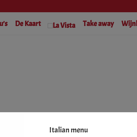
modal-check
u’s
De Kaart
Take away
Wijn
Italian menu