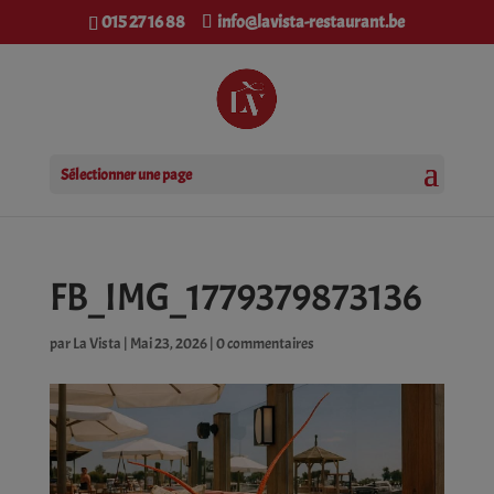
modal-check
015 27 16 88
info@lavista-restaurant.be
Sélectionner une page
FB_IMG_1779379873136
par
La Vista
|
Mai 23, 2026
|
0 commentaires