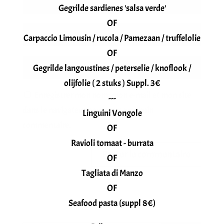
Gegrilde sardienes 'salsa verde'
OF
Carpaccio Limousin / rucola / Pamezaan / truffelolie
OF
Gegrilde langoustines / peterselie / knoflook /
olijfolie ( 2 stuks ) Suppl. 3€
Enregistrer mon nom, mon e-mail et mon site
---
dans le navigateur pour mon prochain
Linguini Vongole
commentaire.
OF
Ravioli tomaat - burrata
OF
Tagliata di Manzo
OF
Seafood pasta (suppl 8€)