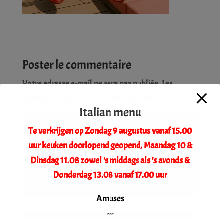
Poster le commentaire
Votre adresse e-mail ne sera pas publiée.
Les
champs obligatoires sont indiqués avec
*
Italian menu
Te verkrijgen op Zondag 9 augustus vanaf 15.00
uur keuken doorlopend geopend, Maandag 10 &
Dinsdag 11.08 zowel 's middags als 's avonds &
Donderdag 13.08 vanaf 17.00 uur
Amuses
---