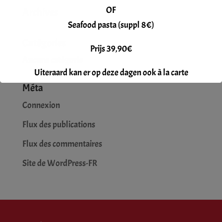
OF
Archives
Seafood pasta (suppl 8€)
Catégories
Prijs 39,90€
Aucune catégorie
Uiteraard kan er op deze dagen ook à la carte
Méta
gegeten worden.
Reservatie gewenst.
Connexion
Flux des publications
Flux des commentaires
Site de WordPress-FR