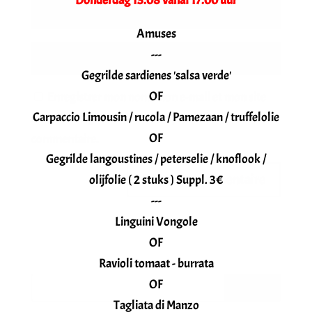
Donderdag 13.08 vanaf 17.00 uur
Amuses
---
Gegrilde sardienes 'salsa verde'
OF
Enregistrer mon nom, mon e-mail et mon site
Carpaccio Limousin / rucola / Pamezaan / truffelolie
dans le navigateur pour mon prochain
OF
commentaire.
Gegrilde langoustines / peterselie / knoflook /
olijfolie ( 2 stuks ) Suppl. 3€
---
Linguini Vongole
OF
Ravioli tomaat - burrata
OF
Tagliata di Manzo