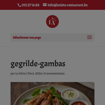
modal-check
015 27 16 88
info@lavista-restaurant.be
Sélectionner une page
gegrilde-gambas
par
La Vista
|
Fév 6, 2026
|
0 commentaires