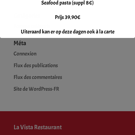
Seafood pasta (suppl 8€)
Catégories
Prijs 39,90€
Aucune catégorie
Uiteraard kan er op deze dagen ook à la carte
gegeten worden.
Méta
Reservatie gewenst.
Connexion
Flux des publications
Flux des commentaires
Site de WordPress-FR
La Vista Restaurant