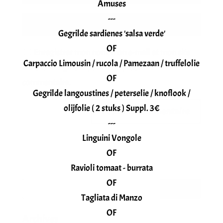
Amuses
---
Gegrilde sardienes 'salsa verde'
OF
Enregistrer mon nom, mon e-mail et mon site
Carpaccio Limousin / rucola / Pamezaan / truffelolie
dans le navigateur pour mon prochain
OF
commentaire.
Gegrilde langoustines / peterselie / knoflook /
olijfolie ( 2 stuks ) Suppl. 3€
---
Linguini Vongole
OF
Ravioli tomaat - burrata
OF
Tagliata di Manzo
OF
Archives