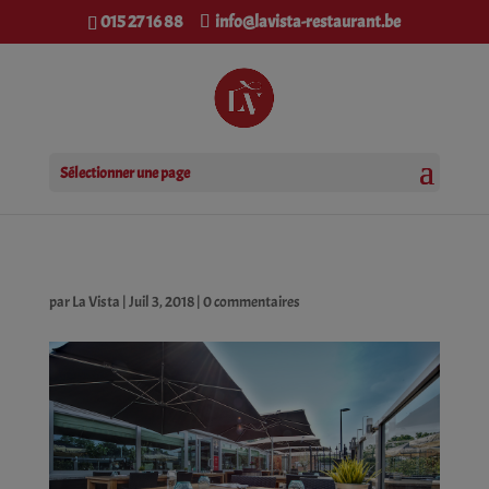
modal-check
015 27 16 88
info@lavista-restaurant.be
Sélectionner une page
par
La Vista
|
Juil 3, 2018
|
0 commentaires