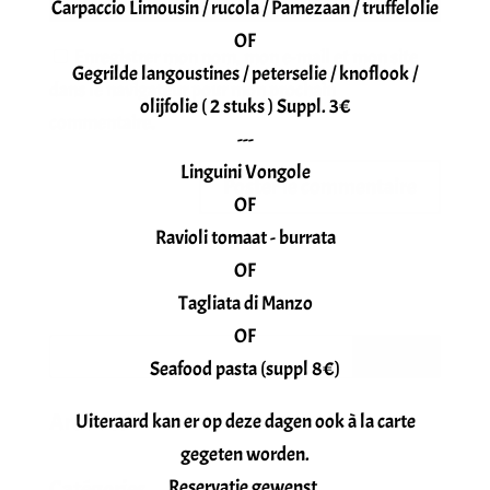
Carpaccio Limousin / rucola / Pamezaan / truffelolie
OF
Enregistrer mon nom, mon e-mail et mon site
Gegrilde langoustines / peterselie / knoflook /
dans le navigateur pour mon prochain
olijfolie ( 2 stuks ) Suppl. 3€
commentaire.
---
Linguini Vongole
OF
Ravioli tomaat - burrata
OF
Tagliata di Manzo
OF
Seafood pasta (suppl 8€)
Archives
Uiteraard kan er op deze dagen ook à la carte
gegeten worden.
Reservatie gewenst.
Catégories