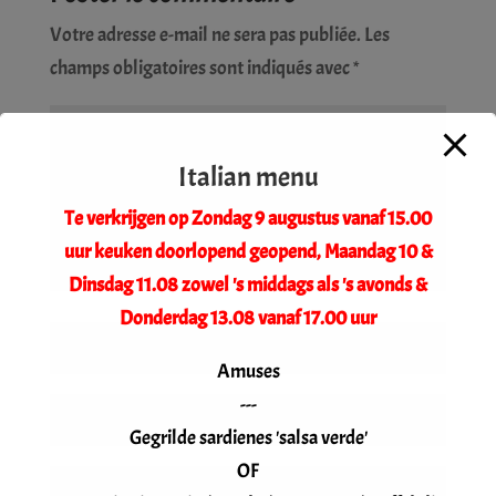
Votre adresse e-mail ne sera pas publiée.
Les
champs obligatoires sont indiqués avec
*
Italian menu
Te verkrijgen op Zondag 9 augustus vanaf 15.00
uur keuken doorlopend geopend, Maandag 10 &
Dinsdag 11.08 zowel 's middags als 's avonds &
Donderdag 13.08 vanaf 17.00 uur
Amuses
---
Gegrilde sardienes 'salsa verde'
OF