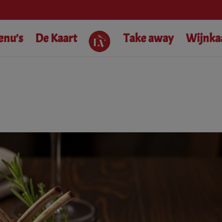
modal-check
enu’s
De Kaart
Take away
Wijnka