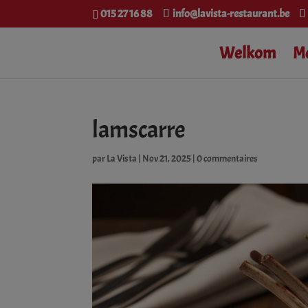
015 27 16 88
info@lavista-restaurant.be
Welkom
M
lamscarre
par
La Vista
|
Nov 21, 2025
|
0 commentaires