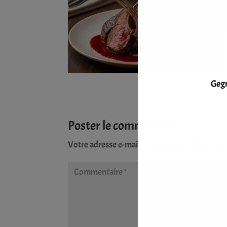
Gegr
Poster le commentaire
Votre adresse e-mail ne sera pas publiée.
Les 