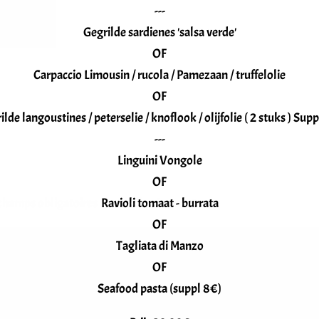
---
Gegrilde sardienes 'salsa verde'
OF
Carpaccio Limousin / rucola / Pamezaan / truffelolie
OF
ilde langoustines / peterselie / knoflook / olijfolie ( 2 stuks ) Supp
---
Linguini Vongole
OF
champs obligatoires sont indiqués avec
*
Ravioli tomaat - burrata
OF
Tagliata di Manzo
OF
Seafood pasta (suppl 8€)