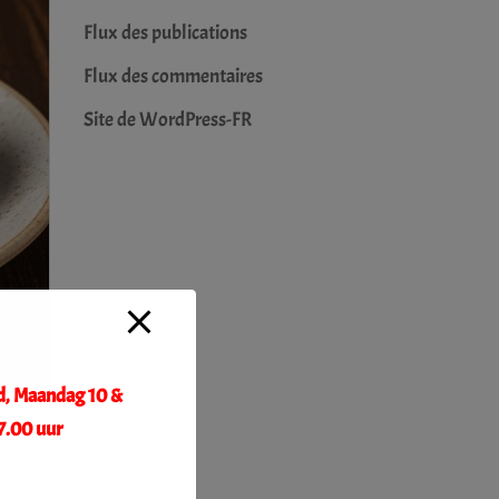
Flux des publications
Flux des commentaires
Site de WordPress-FR
d, Maandag 10 &
7.00 uur