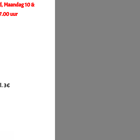
d, Maandag 10 &
7.00 uur
l. 3€