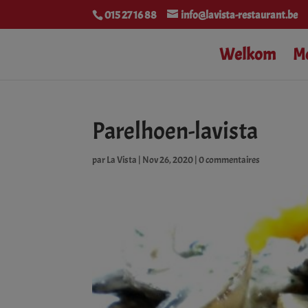
015 27 16 88
info@lavista-restaurant.be
Welkom
M
Parelhoen-lavista
par
La Vista
|
Nov 26, 2020
|
0 commentaires