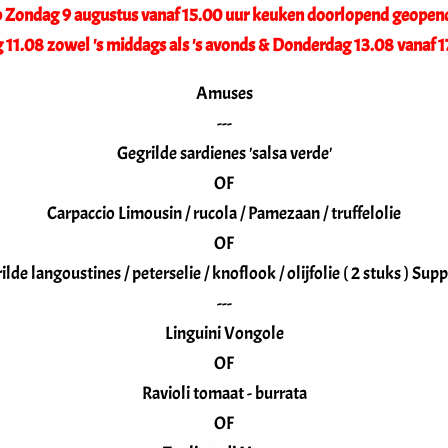
op Zondag 9 augustus vanaf 15.00 uur keuken doorlopend geopen
 11.08 zowel 's middags als 's avonds & Donderdag 13.08 vanaf 1
Amuses
---
Gegrilde sardienes 'salsa verde'
OF
Carpaccio Limousin / rucola / Pamezaan / truffelolie
OF
ilde langoustines / peterselie / knoflook / olijfolie ( 2 stuks ) Supp
---
Linguini Vongole
OF
champs obligatoires sont indiqués avec
*
Ravioli tomaat - burrata
OF