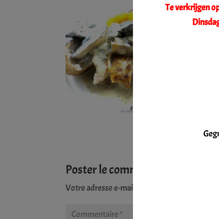
Te verkrijgen 
Dinsdag
Gegr
Poster le commentaire
Votre adresse e-mail ne sera pas publiée.
Les 