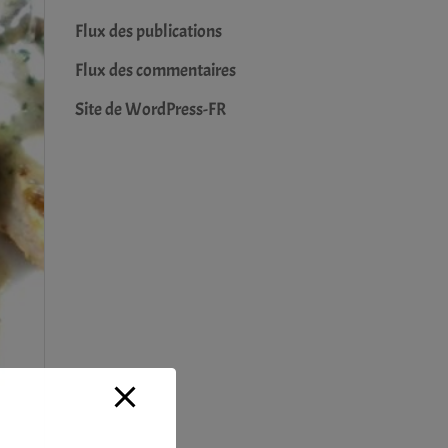
Flux des publications
Flux des commentaires
Site de WordPress-FR