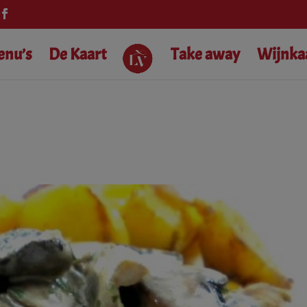
modal-check
enu’s
De Kaart
Take away
Wijnka