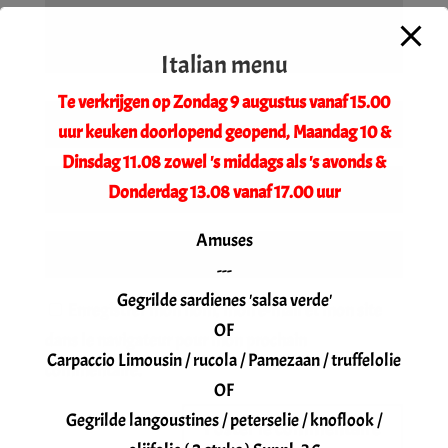
Italian menu
Te verkrijgen op Zondag 9 augustus vanaf 15.00
uur keuken doorlopend geopend, Maandag 10 &
Dinsdag 11.08 zowel 's middags als 's avonds &
Donderdag 13.08 vanaf 17.00 uur
Amuses
---
Gegrilde sardienes 'salsa verde'
Enregistrer mon nom, mon e-mail et mon site
OF
dans le navigateur pour mon prochain
Carpaccio Limousin / rucola / Pamezaan / truffelolie
commentaire.
OF
Gegrilde langoustines / peterselie / knoflook /