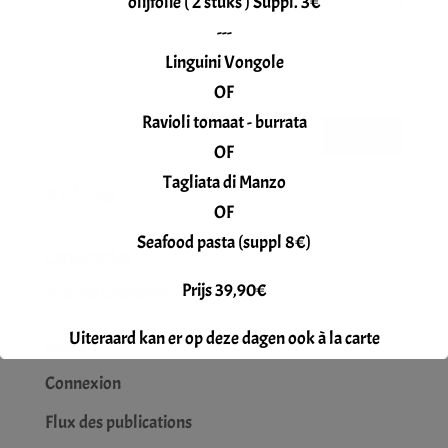
olijfolie ( 2 stuks ) Suppl. 3€
---
Linguini Vongole
OF
Ravioli tomaat - burrata
OF
Tagliata di Manzo
Archives
OF
Seafood pasta (suppl 8€)
Catégories
Prijs 39,90€
Aucune catégorie
Uiteraard kan er op deze dagen ook à la carte
Méta
gegeten worden.
Connexion
Reservatie gewenst.
Flux des publications