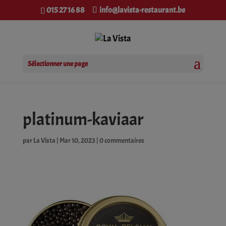
modal-check
015 27 16 88
info@lavista-restaurant.be
Sélectionner une page
platinum-kaviaar
par
La Vista
|
Mar 10, 2023
|
0 commentaires