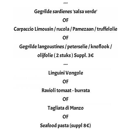
---
Gegrilde sardienes 'salsa verde'
OF
Carpaccio Limousin / rucola / Pamezaan / truffelolie
OF
Gegrilde langoustines / peterselie / knoflook /
olijfolie ( 2 stuks ) Suppl. 3€
---
Enregistrer mon nom, mon e-mail et mon site
Linguini Vongole
dans le navigateur pour mon prochain
OF
commentaire.
Ravioli tomaat - burrata
OF
Tagliata di Manzo
OF
Seafood pasta (suppl 8€)