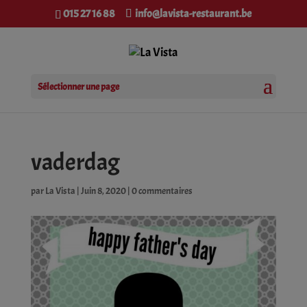
modal-check
015 27 16 88
info@lavista-restaurant.be
Sélectionner une page
vaderdag
par
La Vista
|
Juin 8, 2020
|
0 commentaires