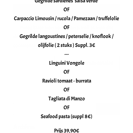
Gegrilde sardienes 'salsa verde'
OF
Carpaccio Limousin / rucola / Pamezaan / truffelolie
OF
Enregistrer mon nom, mon e-mail et mon site
Gegrilde langoustines / peterselie / knoflook /
dans le navigateur pour mon prochain
olijfolie ( 2 stuks ) Suppl. 3€
commentaire.
---
Linguini Vongole
OF
Ravioli tomaat - burrata
OF
Tagliata di Manzo
OF
Seafood pasta (suppl 8€)
Archives
Prijs 39,90€