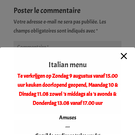
Poster le commentaire
Votre adresse e-mail ne sera pas publiée.
Les
champs obligatoires sont indiqués avec
*
Italian menu
Te verkrijgen op Zondag 9 augustus vanaf 15.00
uur keuken doorlopend geopend, Maandag 10 &
Dinsdag 11.08 zowel 's middags als 's avonds &
Donderdag 13.08 vanaf 17.00 uur
Amuses
---