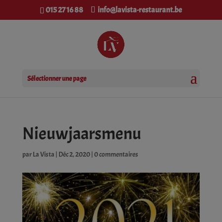
modal-check
015 27 16 88
info@lavista-restaurant.be
Sélectionner une page
Nieuwjaarsmenu
par
La Vista
|
Déc 2, 2020
|
0 commentaires