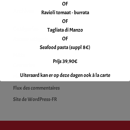
OF
Archives
Ravioli tomaat - burrata
OF
Catégories
Tagliata di Manzo
OF
Aucune catégorie
Seafood pasta (suppl 8€)
Méta
Prijs 39,90€
Connexion
Uiteraard kan er op deze dagen ook à la carte
Flux des publications
gegeten worden.
Flux des commentaires
Reservatie gewenst.
Site de WordPress-FR