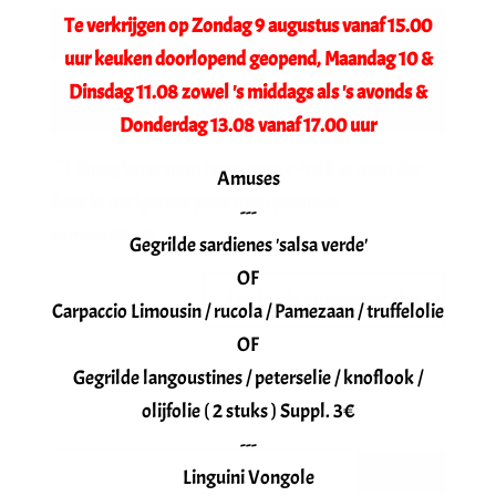
Te verkrijgen op Zondag 9 augustus vanaf 15.00
uur keuken doorlopend geopend, Maandag 10 &
Dinsdag 11.08 zowel 's middags als 's avonds &
Donderdag 13.08 vanaf 17.00 uur
Enregistrer mon nom, mon e-mail et mon site
Amuses
dans le navigateur pour mon prochain
---
commentaire.
Gegrilde sardienes 'salsa verde'
OF
Carpaccio Limousin / rucola / Pamezaan / truffelolie
OF
Gegrilde langoustines / peterselie / knoflook /
olijfolie ( 2 stuks ) Suppl. 3€
---
Linguini Vongole