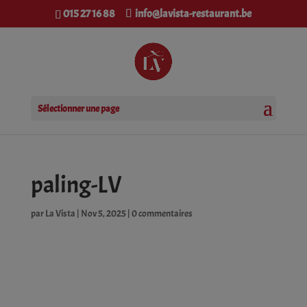
modal-check
015 27 16 88
info@lavista-restaurant.be
Sélectionner une page
paling-LV
par
La Vista
|
Nov 5, 2025
|
0 commentaires